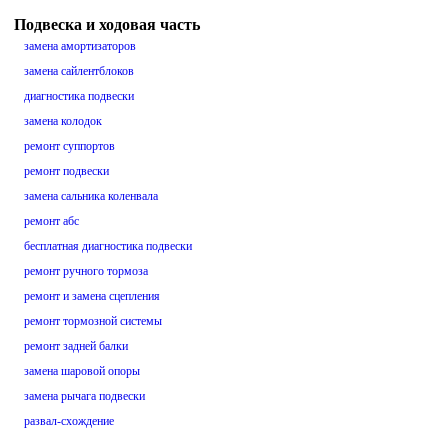
Подвеска и ходовая часть
замена амортизаторов
замена сайлентблоков
диагностика подвески
замена колодок
ремонт суппортов
ремонт подвески
замена сальника коленвала
ремонт абс
бесплатная диагностика подвески
ремонт ручного тормоза
ремонт и замена сцепления
ремонт тормозной системы
ремонт задней балки
замена шаровой опоры
замена рычага подвески
развал-схождение