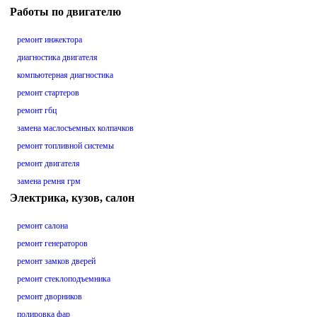
Работы по двигателю
ремонт инжектора
диагностика двигателя
компьютерная диагностика
ремонт стартеров
ремонт гбц
замена маслосъемных колпачков
ремонт топливной системы
ремонт двигателя
замена ремня грм
Электрика, кузов, салон
ремонт салона
ремонт генераторов
ремонт замков дверей
ремонт стеклоподъемника
ремонт дворников
полировка фар