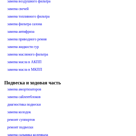
замена воздушного фильтра
замена свечей
замена топливного фильтра
замена фильтра салона
замена антифриза
замена приводного ремня
замена жидкости гур
замена масляного фильтра
замена масла в АКПП
замена масла в МКПП
Подвеска и ходовая часть
замена амортизаторов
замена сайлентблоков
диагностика подвески
замена колодок
ремонт суппортов
ремонт подвески
замена сальника коленвала