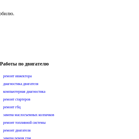
мобилю.
Работы по двигателю
ремонт инжектора
диагностика двигателя
компьютерная диагностика
ремонт стартеров
ремонт гбц
замена маслосъемных колпачков
ремонт топливной системы
ремонт двигателя
замена ремня грм