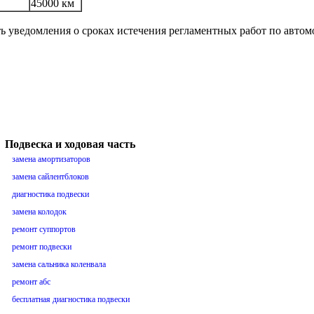
45000 км
ть уведомления о сроках истечения регламентных работ по авто
Подвеска и ходовая часть
замена амортизаторов
замена сайлентблоков
диагностика подвески
замена колодок
ремонт суппортов
ремонт подвески
замена сальника коленвала
ремонт абс
бесплатная диагностика подвески