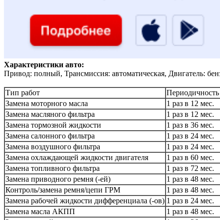
Характеристики авто:
Привод: полный, Трансмиссия: автоматическая, Двигатель: бен
Тип работ
Периодичность
Замена моторного масла
1 раз в 12 мес.
Замена масляного фильтра
1 раз в 12 мес.
Замена тормозной жидкости
1 раз в 36 мес.
Замена салонного фильтра
1 раз в 24 мес.
Замена воздушного фильтра
1 раз в 24 мес.
Замена охлаждающей жидкости двигателя
1 раз в 60 мес.
Замена топливного фильтра
1 раз в 72 мес.
Замена приводного ремня (-ей)
1 раз в 48 мес.
Контроль/замена ремня/цепи ГРМ
1 раз в 48 мес.
Замена рабочей жидкости дифференциала (-ов)
1 раз в 24 мес.
Замена масла АКПП
1 раз в 48 мес.