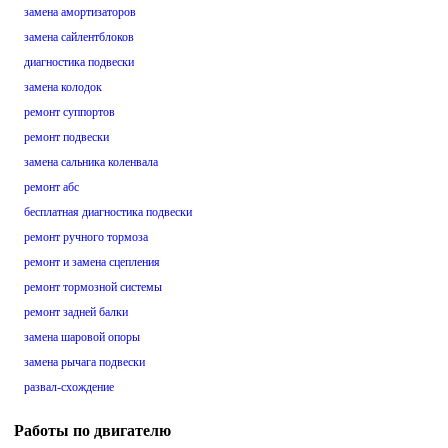
замена амортизаторов
замена сайлентблоков
диагностика подвески
замена колодок
ремонт суппортов
ремонт подвески
замена сальника коленвала
ремонт абс
бесплатная диагностика подвески
ремонт ручного тормоза
ремонт и замена сцепления
ремонт тормозной системы
ремонт задней балки
замена шаровой опоры
замена рычага подвески
развал-схождение
Работы по двигателю