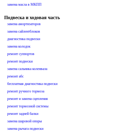
замена масла в МКПП
Подвеска и ходовая часть
замена амортизаторов
замена сайлентблоков
диагностика подвески
замена колодок
ремонт суппортов
ремонт подвески
замена сальника коленвала
ремонт абс
бесплатная диагностика подвески
ремонт ручного тормоза
ремонт и замена сцепления
ремонт тормозной системы
ремонт задней балки
замена шаровой опоры
замена рычага подвески