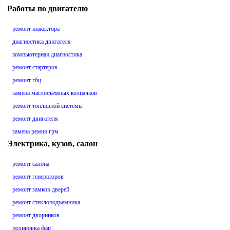
Работы по двигателю
ремонт инжектора
диагностика двигателя
компьютерная диагностика
ремонт стартеров
ремонт гбц
замена маслосъемных колпачков
ремонт топливной системы
ремонт двигателя
замена ремня грм
Электрика, кузов, салон
ремонт салона
ремонт генераторов
ремонт замков дверей
ремонт стеклоподъемника
ремонт дворников
полировка фар