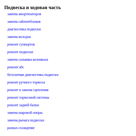
Подвеска и ходовая часть
замена амортизаторов
замена сайлентблоков
диагностика подвески
замена колодок
ремонт суппортов
ремонт подвески
замена сальника коленвала
ремонт абс
бесплатная диагностика подвески
ремонт ручного тормоза
ремонт и замена сцепления
ремонт тормозной системы
ремонт задней балки
замена шаровой опоры
замена рычага подвески
развал-схождение