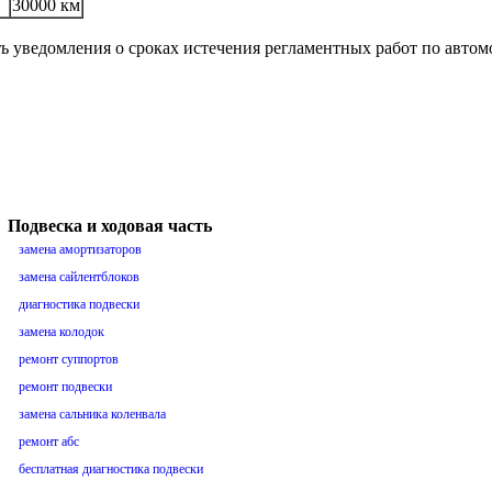
30000 км
ть уведомления о сроках истечения регламентных работ по авто
Подвеска и ходовая часть
замена амортизаторов
замена сайлентблоков
диагностика подвески
замена колодок
ремонт суппортов
ремонт подвески
замена сальника коленвала
ремонт абс
бесплатная диагностика подвески