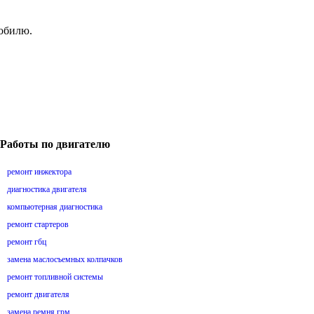
мобилю.
Работы по двигателю
ремонт инжектора
диагностика двигателя
компьютерная диагностика
ремонт стартеров
ремонт гбц
замена маслосъемных колпачков
ремонт топливной системы
ремонт двигателя
замена ремня грм