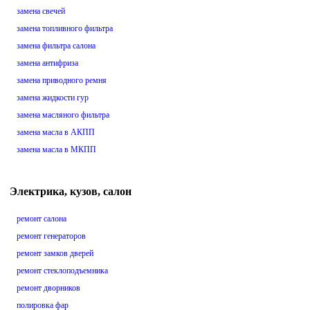
замена свечей
замена топливного фильтра
замена фильтра салона
замена антифриза
замена приводного ремня
замена жидкости гур
замена масляного фильтра
замена масла в АКПП
замена масла в МКПП
Электрика, кузов, салон
ремонт салона
ремонт генераторов
ремонт замков дверей
ремонт стеклоподъемника
ремонт дворников
полировка фар