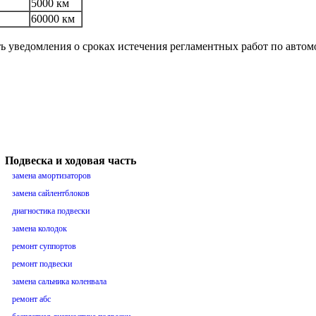
5000 км
60000 км
ть уведомления о сроках истечения регламентных работ по авто
Подвеска и ходовая часть
замена амортизаторов
замена сайлентблоков
диагностика подвески
замена колодок
ремонт суппортов
ремонт подвески
замена сальника коленвала
ремонт абс