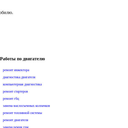
мобилю.
Работы по двигателю
ремонт инжектора
диагностика двигателя
компьютерная диагностика
ремонт стартеров
ремонт гбц
замена маслосъемных колпачков
ремонт топливной системы
ремонт двигателя
замена ремня грм