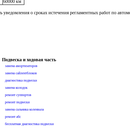
60000 км
ть уведомления о сроках истечения регламентных работ по авто
Подвеска и ходовая часть
замена амортизаторов
замена сайлентблоков
диагностика подвески
замена колодок
ремонт суппортов
ремонт подвески
замена сальника коленвала
ремонт абс
бесплатная диагностика подвески