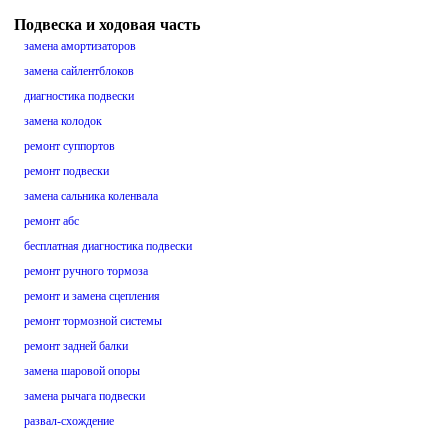
Подвеска и ходовая часть
замена амортизаторов
замена сайлентблоков
диагностика подвески
замена колодок
ремонт суппортов
ремонт подвески
замена сальника коленвала
ремонт абс
бесплатная диагностика подвески
ремонт ручного тормоза
ремонт и замена сцепления
ремонт тормозной системы
ремонт задней балки
замена шаровой опоры
замена рычага подвески
развал-схождение