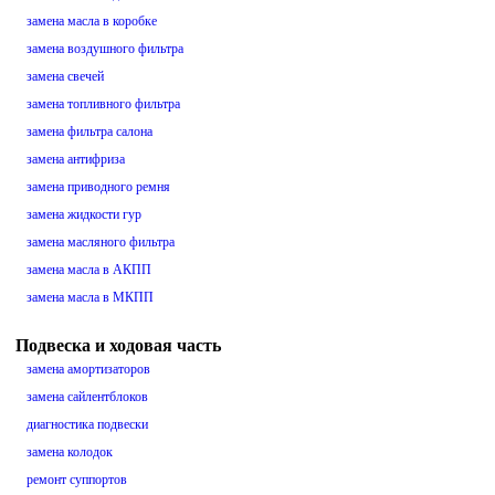
замена масла в коробке
замена воздушного фильтра
замена свечей
замена топливного фильтра
замена фильтра салона
замена антифриза
замена приводного ремня
замена жидкости гур
замена масляного фильтра
замена масла в АКПП
замена масла в МКПП
Подвеска и ходовая часть
замена амортизаторов
замена сайлентблоков
диагностика подвески
замена колодок
ремонт суппортов