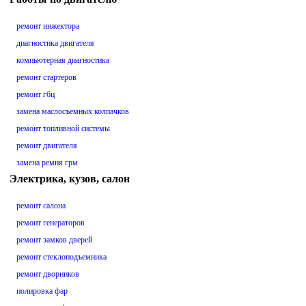
ремонт инжектора
диагностика двигателя
компьютерная диагностика
ремонт стартеров
ремонт гбц
замена маслосъемных колпачков
ремонт топливной системы
ремонт двигателя
замена ремня грм
Электрика, кузов, салон
ремонт салона
ремонт генераторов
ремонт замков дверей
ремонт стеклоподъемника
ремонт дворников
полировка фар