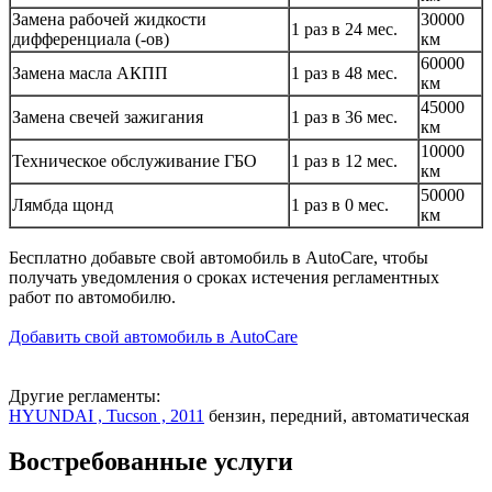
Замена рабочей жидкости
30000
1 раз в 24 мес.
дифференциала (-ов)
км
60000
Замена масла АКПП
1 раз в 48 мес.
км
45000
Замена свечей зажигания
1 раз в 36 мес.
км
10000
Техническое обслуживание ГБО
1 раз в 12 мес.
км
50000
Лямбда щонд
1 раз в 0 мес.
км
Бесплатно добавьте свой автомобиль в AutoCare, чтобы
получать уведомления о сроках истечения регламентных
работ по автомобилю.
Добавить свой автомобиль в AutoCare
Другие регламенты:
HYUNDAI , Tucson , 2011
бензин, передний, автоматическая
Востребованные услуги