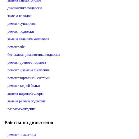
замена сайлентблоков
диагностика подвески
замена колодок
ремонт суппортов
ремонт подвески
замена сальника коленвала
ремонт абс
бесплатная диагностика подвески
ремонт ручного тормоза
ремонт и замена сцепления
ремонт тормозной системы
ремонт задней балки
замена шаровой опоры
замена рычага подвески
развал-схождение
Работы по двигателю
ремонт инжектора