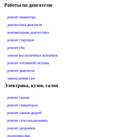
Работы по двигателю
ремонт инжектора
диагностика двигателя
компьютерная диагностика
ремонт стартеров
ремонт гбц
замена маслосъемных колпачков
ремонт топливной системы
ремонт двигателя
замена ремня грм
Электрика, кузов, салон
ремонт салона
ремонт генераторов
ремонт замков дверей
ремонт стеклоподъемника
ремонт дворников
полировка фар