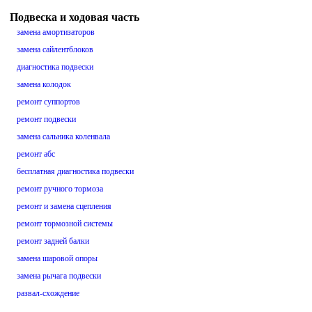
Подвеска и ходовая часть
замена амортизаторов
замена сайлентблоков
диагностика подвески
замена колодок
ремонт суппортов
ремонт подвески
замена сальника коленвала
ремонт абс
бесплатная диагностика подвески
ремонт ручного тормоза
ремонт и замена сцепления
ремонт тормозной системы
ремонт задней балки
замена шаровой опоры
замена рычага подвески
развал-схождение