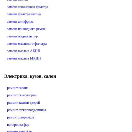
замена топливного фильтра
замена фильтра салона
замена антифриза
замена приводного ремня
замена жидкости гур
замена масляного фильтра
замена масла в АКПП
замена масла в МКПП
Электрика, кузов, салон
ремонт салона
ремонт генераторов
ремонт замков дверей
ремонт стеклоподъемника
ремонт дворников
полировка фар