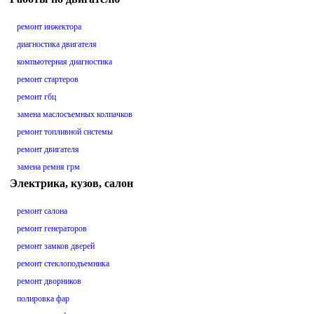
ремонт инжектора
диагностика двигателя
компьютерная диагностика
ремонт стартеров
ремонт гбц
замена маслосъемных колпачков
ремонт топливной системы
ремонт двигателя
замена ремня грм
Электрика, кузов, салон
ремонт салона
ремонт генераторов
ремонт замков дверей
ремонт стеклоподъемника
ремонт дворников
полировка фар