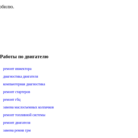
мобилю.
Работы по двигателю
ремонт инжектора
диагностика двигателя
компьютерная диагностика
ремонт стартеров
ремонт гбц
замена маслосъемных колпачков
ремонт топливной системы
ремонт двигателя
замена ремня грм