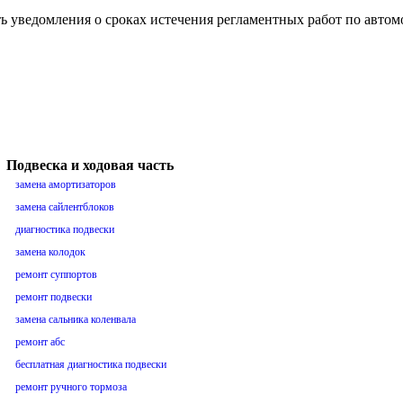
ть уведомления о сроках истечения регламентных работ по авто
Подвеска и ходовая часть
замена амортизаторов
замена сайлентблоков
диагностика подвески
замена колодок
ремонт суппортов
ремонт подвески
замена сальника коленвала
ремонт абс
бесплатная диагностика подвески
ремонт ручного тормоза