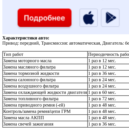
Характеристики авто:
Привод: передний, Трансмиссия: автоматическая, Двигатель: б
Тип работ
Периодичность рабо
Замена моторного масла
1 раз в 12 мес.
Замена масляного фильтра
1 раз в 12 мес.
Замена тормозной жидкости
1 раз в 36 мес.
Замена салонного фильтра
1 раз в 24 мес.
Замена воздушного фильтра
1 раз в 24 мес.
Замена охлаждающей жидкости двигателя
1 раз в 60 мес.
Замена топливного фильтра
1 раз в 72 мес.
Замена приводного ремня (-ей)
1 раз в 48 мес.
Контроль/замена ремня/цепи ГРМ
1 раз в 48 мес.
Замена масла АКПП
1 раз в 48 мес.
Замена свечей зажигания
1 раз в 36 мес.