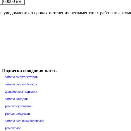
60000 км
ть уведомления о сроках истечения регламентных работ по авто
Подвеска и ходовая часть
замена амортизаторов
замена сайлентблоков
диагностика подвески
замена колодок
ремонт суппортов
ремонт подвески
замена сальника коленвала
ремонт абс