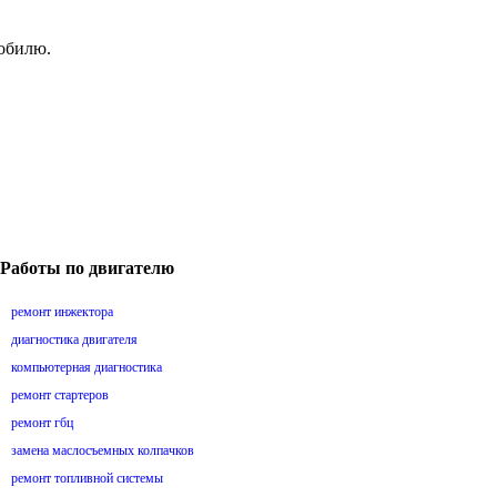
мобилю.
Работы по двигателю
ремонт инжектора
диагностика двигателя
компьютерная диагностика
ремонт стартеров
ремонт гбц
замена маслосъемных колпачков
ремонт топливной системы