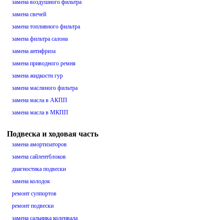
замена воздушного фильтра
замена свечей
замена топливного фильтра
замена фильтра салона
замена антифриза
замена приводного ремня
замена жидкости гур
замена масляного фильтра
замена масла в АКПП
замена масла в МКПП
Подвеска и ходовая часть
замена амортизаторов
замена сайлентблоков
диагностика подвески
замена колодок
ремонт суппортов
ремонт подвески
замена сальника коленвала