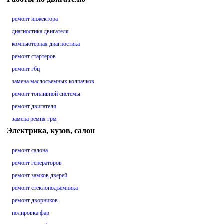
ремонт инжектора
диагностика двигателя
компьютерная диагностика
ремонт стартеров
ремонт гбц
замена маслосъемных колпачков
ремонт топливной системы
ремонт двигателя
замена ремня грм
Электрика, кузов, салон
ремонт салона
ремонт генераторов
ремонт замков дверей
ремонт стеклоподъемника
ремонт дворников
полировка фар