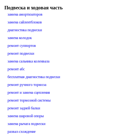
Подвеска и ходовая часть
замена амортизаторов
замена сайлентблоков
диагностика подвески
замена колодок
ремонт суппортов
ремонт подвески
замена сальника коленвала
ремонт абс
бесплатная диагностика подвески
ремонт ручного тормоза
ремонт и замена сцепления
ремонт тормозной системы
ремонт задней балки
замена шаровой опоры
замена рычага подвески
развал-схождение