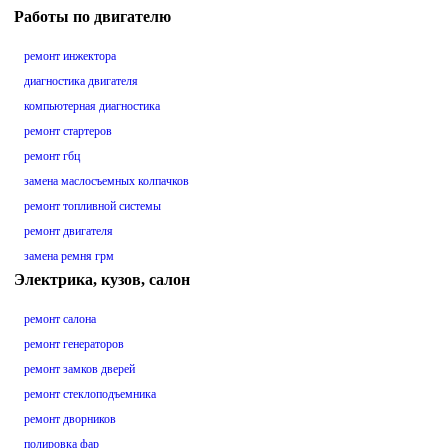
Работы по двигателю
ремонт инжектора
диагностика двигателя
компьютерная диагностика
ремонт стартеров
ремонт гбц
замена маслосъемных колпачков
ремонт топливной системы
ремонт двигателя
замена ремня грм
Электрика, кузов, салон
ремонт салона
ремонт генераторов
ремонт замков дверей
ремонт стеклоподъемника
ремонт дворников
полировка фар