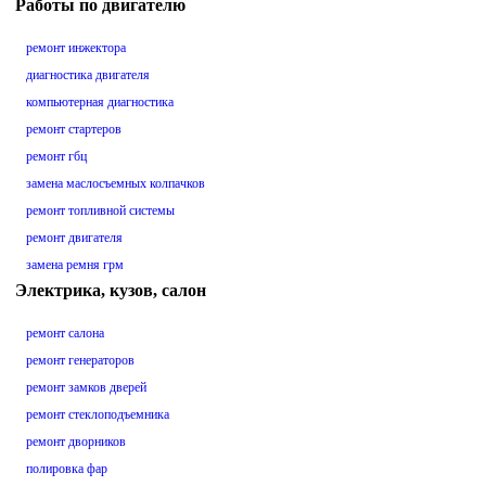
Работы по двигателю
ремонт инжектора
диагностика двигателя
компьютерная диагностика
ремонт стартеров
ремонт гбц
замена маслосъемных колпачков
ремонт топливной системы
ремонт двигателя
замена ремня грм
Электрика, кузов, салон
ремонт салона
ремонт генераторов
ремонт замков дверей
ремонт стеклоподъемника
ремонт дворников
полировка фар