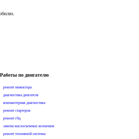
мобилю.
Работы по двигателю
ремонт инжектора
диагностика двигателя
компьютерная диагностика
ремонт стартеров
ремонт гбц
замена маслосъемных колпачков
ремонт топливной системы