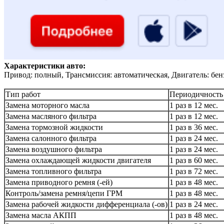
Характеристики авто:
Привод: полный, Трансмиссия: автоматическая, Двигатель: бен
Тип работ
Периодичность
Замена моторного масла
1 раз в 12 мес.
Замена масляного фильтра
1 раз в 12 мес.
Замена тормозной жидкости
1 раз в 36 мес.
Замена салонного фильтра
1 раз в 24 мес.
Замена воздушного фильтра
1 раз в 24 мес.
Замена охлаждающей жидкости двигателя
1 раз в 60 мес.
Замена топливного фильтра
1 раз в 72 мес.
Замена приводного ремня (-ей)
1 раз в 48 мес.
Контроль/замена ремня/цепи ГРМ
1 раз в 48 мес.
Замена рабочей жидкости дифференциала (-ов)
1 раз в 24 мес.
Замена масла АКПП
1 раз в 48 мес.