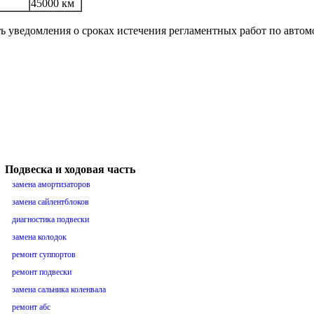
45000 км
ть уведомления о сроках истечения регламентных работ по авто
Подвеска и ходовая часть
замена амортизаторов
замена сайлентблоков
диагностика подвески
замена колодок
ремонт суппортов
ремонт подвески
замена сальника коленвала
ремонт абс