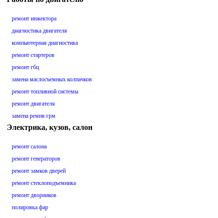
ремонт инжектора
диагностика двигателя
компьютерная диагностика
ремонт стартеров
ремонт гбц
замена маслосъемных колпачков
ремонт топливной системы
ремонт двигателя
замена ремня грм
Электрика, кузов, салон
ремонт салона
ремонт генераторов
ремонт замков дверей
ремонт стеклоподъемника
ремонт дворников
полировка фар