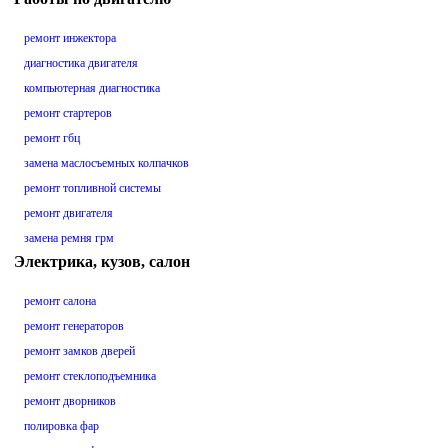
ремонт инжектора
диагностика двигателя
компьютерная диагностика
ремонт стартеров
ремонт гбц
замена маслосъемных колпачков
ремонт топливной системы
ремонт двигателя
замена ремня грм
Электрика, кузов, салон
ремонт салона
ремонт генераторов
ремонт замков дверей
ремонт стеклоподъемника
ремонт дворников
полировка фар