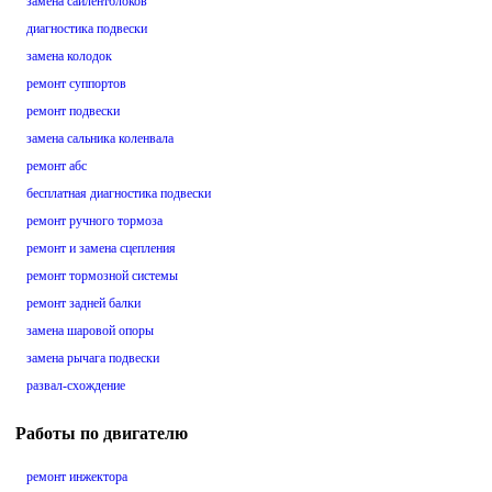
замена сайлентблоков
диагностика подвески
замена колодок
ремонт суппортов
ремонт подвески
замена сальника коленвала
ремонт абс
бесплатная диагностика подвески
ремонт ручного тормоза
ремонт и замена сцепления
ремонт тормозной системы
ремонт задней балки
замена шаровой опоры
замена рычага подвески
развал-схождение
Работы по двигателю
ремонт инжектора