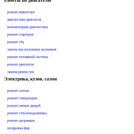
Работы по двигателю
ремонт инжектора
диагностика двигателя
компьютерная диагностика
ремонт стартеров
ремонт гбц
замена маслосъемных колпачков
ремонт топливной системы
ремонт двигателя
замена ремня грм
Электрика, кузов, салон
ремонт салона
ремонт генераторов
ремонт замков дверей
ремонт стеклоподъемника
ремонт дворников
полировка фар