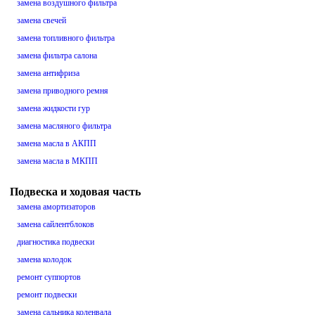
замена воздушного фильтра
замена свечей
замена топливного фильтра
замена фильтра салона
замена антифриза
замена приводного ремня
замена жидкости гур
замена масляного фильтра
замена масла в АКПП
замена масла в МКПП
Подвеска и ходовая часть
замена амортизаторов
замена сайлентблоков
диагностика подвески
замена колодок
ремонт суппортов
ремонт подвески
замена сальника коленвала