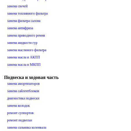
замена свечей
замена топливного фильтра
замена фильтра салона
замена антифриза
замена приводного ремня
замена жидкости гур
замена масляного фильтра
замена масла в АКПП
замена масла в МКПП
Подвеска и ходовая часть
замена амортизаторов
замена сайлентблоков
диагностика подвески
замена колодок
ремонт суппортов
ремонт подвески
замена сальника коленвала