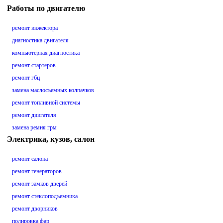
Работы по двигателю
ремонт инжектора
диагностика двигателя
компьютерная диагностика
ремонт стартеров
ремонт гбц
замена маслосъемных колпачков
ремонт топливной системы
ремонт двигателя
замена ремня грм
Электрика, кузов, салон
ремонт салона
ремонт генераторов
ремонт замков дверей
ремонт стеклоподъемника
ремонт дворников
полировка фар