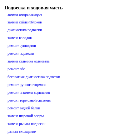
Подвеска и ходовая часть
замена амортизаторов
замена сайлентблоков
диагностика подвески
замена колодок
ремонт суппортов
ремонт подвески
замена сальника коленвала
ремонт абс
бесплатная диагностика подвески
ремонт ручного тормоза
ремонт и замена сцепления
ремонт тормозной системы
ремонт задней балки
замена шаровой опоры
замена рычага подвески
развал-схождение