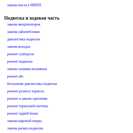
замена масла в МКПП
Подвеска и ходовая часть
замена амортизаторов
замена сайлентблоков
диагностика подвески
замена колодок
ремонт суппортов
ремонт подвески
замена сальника коленвала
ремонт абс
бесплатная диагностика подвески
ремонт ручного тормоза
ремонт и замена сцепления
ремонт тормозной системы
ремонт задней балки
замена шаровой опоры
замена рычага подвески