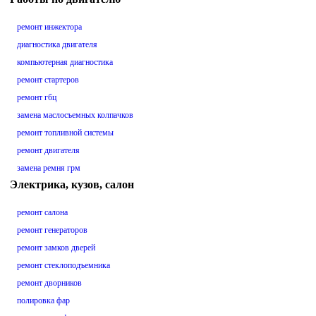
ремонт инжектора
диагностика двигателя
компьютерная диагностика
ремонт стартеров
ремонт гбц
замена маслосъемных колпачков
ремонт топливной системы
ремонт двигателя
замена ремня грм
Электрика, кузов, салон
ремонт салона
ремонт генераторов
ремонт замков дверей
ремонт стеклоподъемника
ремонт дворников
полировка фар