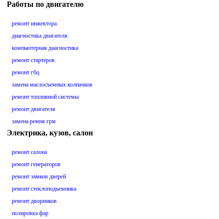
Работы по двигателю
ремонт инжектора
диагностика двигателя
компьютерная диагностика
ремонт стартеров
ремонт гбц
замена маслосъемных колпачков
ремонт топливной системы
ремонт двигателя
замена ремня грм
Электрика, кузов, салон
ремонт салона
ремонт генераторов
ремонт замков дверей
ремонт стеклоподъемника
ремонт дворников
полировка фар