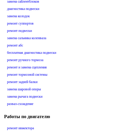
замена сайлентблоков
диагностика подвески
замена колодок
ремонт суппортов
ремонт подвески
замена сальника коленвала
ремонт абс
бесплатная диагностика подвески
ремонт ручного тормоза
ремонт и замена сцепления
ремонт тормозной системы
ремонт задней балки
замена шаровой опоры
замена рычага подвески
развал-схождение
Работы по двигателю
ремонт инжектора