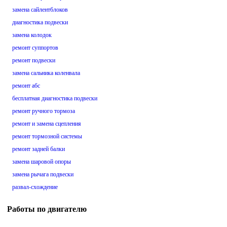
замена сайлентблоков
диагностика подвески
замена колодок
ремонт суппортов
ремонт подвески
замена сальника коленвала
ремонт абс
бесплатная диагностика подвески
ремонт ручного тормоза
ремонт и замена сцепления
ремонт тормозной системы
ремонт задней балки
замена шаровой опоры
замена рычага подвески
развал-схождение
Работы по двигателю