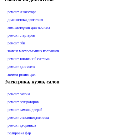
ремонт инжектора
диагностика двигателя
компьютерная диагностика
ремонт стартеров
ремонт гбц
замена маслосъемных колпачков
ремонт топливной системы
ремонт двигателя
замена ремня грм
Электрика, кузов, салон
ремонт салона
ремонт генераторов
ремонт замков дверей
ремонт стеклоподъемника
ремонт дворников
полировка фар