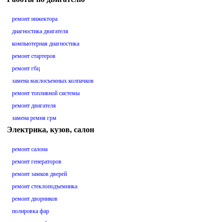
ремонт инжектора
диагностика двигателя
компьютерная диагностика
ремонт стартеров
ремонт гбц
замена маслосъемных колпачков
ремонт топливной системы
ремонт двигателя
замена ремня грм
Электрика, кузов, салон
ремонт салона
ремонт генераторов
ремонт замков дверей
ремонт стеклоподъемника
ремонт дворников
полировка фар