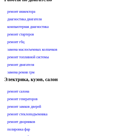
ремонт инжектора
диагностика двигателя
компьютерная диагностика
ремонт стартеров
ремонт гбц
замена маслосъемных колпачков
ремонт топливной системы
ремонт двигателя
замена ремня грм
Электрика, кузов, салон
ремонт салона
ремонт генераторов
ремонт замков дверей
ремонт стеклоподъемника
ремонт дворников
полировка фар