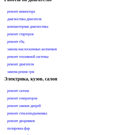
ремонт инжектора
диагностика двигателя
компьютерная диагностика
ремонт стартеров
ремонт гбц
замена маслосъемных колпачков
ремонт топливной системы
ремонт двигателя
замена ремня грм
Электрика, кузов, салон
ремонт салона
ремонт генераторов
ремонт замков дверей
ремонт стеклоподъемника
ремонт дворников
полировка фар