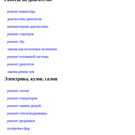
ремонт инжектора
диагностика двигателя
компьютерная диагностика
ремонт стартеров
ремонт гбц
замена маслосъемных колпачков
ремонт топливной системы
ремонт двигателя
замена ремня грм
Электрика, кузов, салон
ремонт салона
ремонт генераторов
ремонт замков дверей
ремонт стеклоподъемника
ремонт дворников
полировка фар