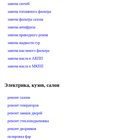
замена свечей
замена топливного фильтра
замена фильтра салона
замена антифриза
замена приводного ремня
замена жидкости гур
замена масляного фильтра
замена масла в АКПП
замена масла в МКПП
Электрика, кузов, салон
ремонт салона
ремонт генераторов
ремонт замков дверей
ремонт стеклоподъемника
ремонт дворников
полировка фар