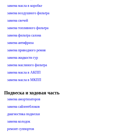
замена масла в коробке
замена воздушного фильтра
замена свечей
замена топливного фильтра
замена фильтра салона
замена антифриза
замена приводного ремня
замена жидкости гур
замена масляного фильтра
замена масла в АКПП
замена масла в МКПП
Подвеска и ходовая часть
замена амортизаторов
замена сайлентблоков
диагностика подвески
замена колодок
ремонт суппортов