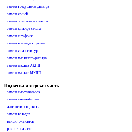
замена воздушного фильтра
замена свечей
замена топливного фильтра
замена фильтра салона
замена антифриза
замена приводного ремня
замена жидкости гур
замена масляного фильтра
замена масла в АКПП
замена масла в МКПП
Подвеска и ходовая часть
замена амортизаторов
замена сайлентблоков
диагностика подвески
замена колодок
ремонт суппортов
ремонт подвески