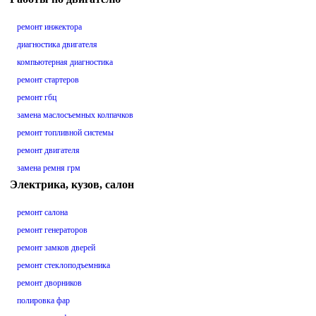
ремонт инжектора
диагностика двигателя
компьютерная диагностика
ремонт стартеров
ремонт гбц
замена маслосъемных колпачков
ремонт топливной системы
ремонт двигателя
замена ремня грм
Электрика, кузов, салон
ремонт салона
ремонт генераторов
ремонт замков дверей
ремонт стеклоподъемника
ремонт дворников
полировка фар