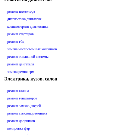
ремонт инжектора
диагностика двигателя
компьютерная диагностика
ремонт стартеров
ремонт гбц
замена маслосъемных колпачков
ремонт топливной системы
ремонт двигателя
замена ремня грм
Электрика, кузов, салон
ремонт салона
ремонт генераторов
ремонт замков дверей
ремонт стеклоподъемника
ремонт дворников
полировка фар