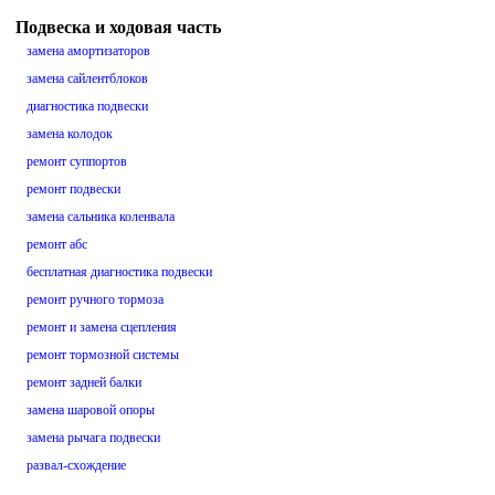
Подвеска и ходовая часть
замена амортизаторов
замена сайлентблоков
диагностика подвески
замена колодок
ремонт суппортов
ремонт подвески
замена сальника коленвала
ремонт абс
бесплатная диагностика подвески
ремонт ручного тормоза
ремонт и замена сцепления
ремонт тормозной системы
ремонт задней балки
замена шаровой опоры
замена рычага подвески
развал-схождение