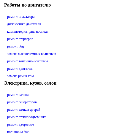
Работы по двигателю
ремонт инжектора
диагностика двигателя
компьютерная диагностика
ремонт стартеров
ремонт гбц
замена маслосъемных колпачков
ремонт топливной системы
ремонт двигателя
замена ремня грм
Электрика, кузов, салон
ремонт салона
ремонт генераторов
ремонт замков дверей
ремонт стеклоподъемника
ремонт дворников
полировка фар