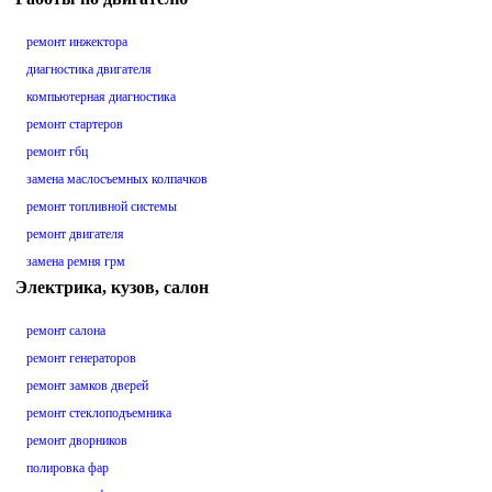
ремонт инжектора
диагностика двигателя
компьютерная диагностика
ремонт стартеров
ремонт гбц
замена маслосъемных колпачков
ремонт топливной системы
ремонт двигателя
замена ремня грм
Электрика, кузов, салон
ремонт салона
ремонт генераторов
ремонт замков дверей
ремонт стеклоподъемника
ремонт дворников
полировка фар