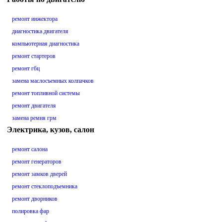
ремонт инжектора
диагностика двигателя
компьютерная диагностика
ремонт стартеров
ремонт гбц
замена маслосъемных колпачков
ремонт топливной системы
ремонт двигателя
замена ремня грм
Электрика, кузов, салон
ремонт салона
ремонт генераторов
ремонт замков дверей
ремонт стеклоподъемника
ремонт дворников
полировка фар